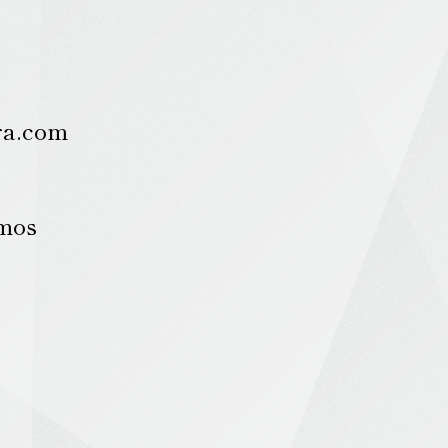
ra.com
amos