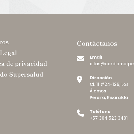
ros
Contáctanos
 Legal
Email
ca de privacidad
citas@cardiometpe
ado Supersalud
Dirección
Cl. 11 #24-126, Los
Álamos
Pereira, Risaralda
Teléfono
+57 304 523 3401