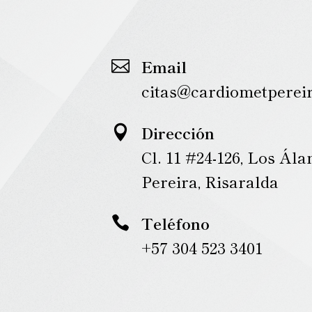
Email

citas@cardiometperei
Dirección

Cl. 11 #24-126, Los Ál
Pereira, Risaralda
Teléfono

+57 304 523 3401